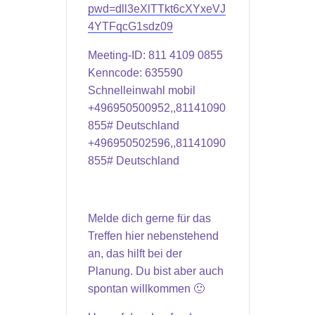
pwd=dll3eXlTTkt6cXYxeVJ
4YTFqcG1sdz09
Meeting-ID: 811 4109 0855
Kenncode: 635590
Schnelleinwahl mobil
+496950500952,,81141090
855# Deutschland
+496950502596,,81141090
855# Deutschland
Melde dich gerne für das
Treffen hier nebenstehend
an, das hilft bei der
Planung. Du bist aber auch
spontan willkommen 🙂