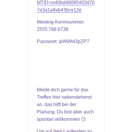
MTID=m40bd48095403d70
7e3a1a9ab43bce12e
Meeting-Kennnummer:
2555 768 6738
Passwort: qiWWt43pZP7
Melde dich gerne für das
Treffen hier nebenstehend
an, das hilft bei der
Planung. Du bist aber auch
spontan willkommen 🙂
Um auf dem Laufenden zu