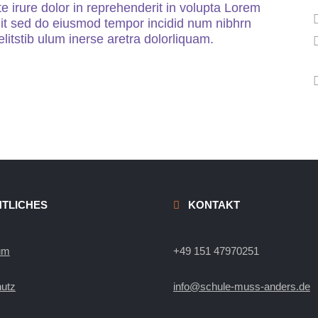
e irure dolor in reprehenderit in volupta Lorem
elit sed do eiusmod tempor incidid num nibhrn
litstib ulum inerse aretra dolorliquam.
TLICHES
KONTAKT
um
+49 151 47970251
utz
info@schule-muss-anders.de