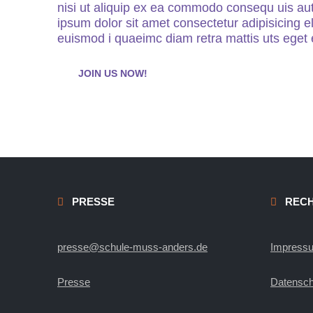
nisi ut aliquip ex ea commodo consequ uis aut
ipsum dolor sit amet consectetur adipisicing 
euismod i quaeimc diam retra mattis uts eget e
JOIN US NOW!
PRESSE
RECH
presse@schule-muss-anders.de
Impress
Presse
Datensch