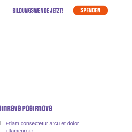
SPENDEN
E
BILDUNGSWENDE JETZT!
Oinreve Poeirnove
Etiam consectetur arcu et dolor
ullamcorper