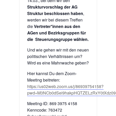
14.03., bei dem wir den
Strukturvorschlag der AG
Struktur beschlossen haben
,
werden wir bei diesem Treffen
die
Vertreter*innen aus den
AGen und Bezirksgruppen für
die Steuerungsgruppe wählen.
Und wie gehen wir mit den neuen
politischen Verhältnissen um?
Wird es eine Mahnwache geben?
Hier kannst Du dem Zoom-
Meeting beitreten:
https://us02web.zoom.us/j/86939754158?
pwd=M3NCb0dSei9hakpHQTZELzRxY0tXdz09
Meeting-ID: 869 3975 4158
Kenncode: 763472