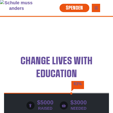
SPENDEN
CHANGE LIVES WITH
EDUCATION
63%
$5000
$3000
RAISED
NEEDED