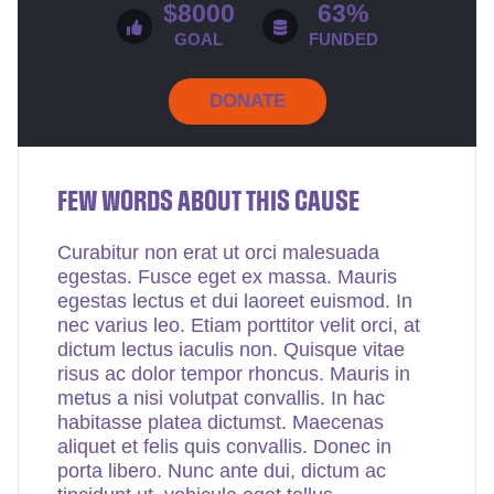
$8000
63%
GOAL
FUNDED
DONATE
FEW WORDS ABOUT THIS CAUSE
Curabitur non erat ut orci malesuada
egestas. Fusce eget ex massa. Mauris
egestas lectus et dui laoreet euismod. In
nec varius leo. Etiam porttitor velit orci, at
dictum lectus iaculis non. Quisque vitae
risus ac dolor tempor rhoncus. Mauris in
metus a nisi volutpat convallis. In hac
habitasse platea dictumst. Maecenas
aliquet et felis quis convallis. Donec in
porta libero. Nunc ante dui, dictum ac